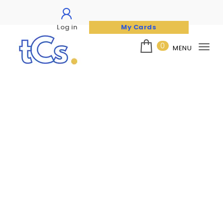
Log in
My Cards
Skip to content
0
MENU
Tog
nav
The Card Seller