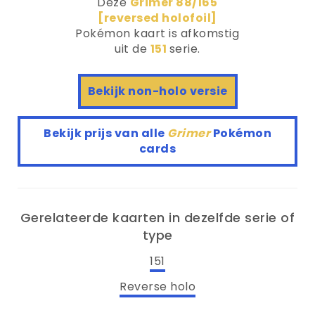
Deze
Grimer 88/165
[reversed holofoil]
Pokémon kaart is afkomstig
uit de
151
serie.
Bekijk non-holo versie
Bekijk prijs van alle
Grimer
Pokémon
cards
Gerelateerde kaarten in dezelfde serie of
type
151
Reverse holo