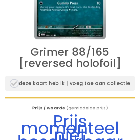
Grimer 88/165
[reversed holofoil]
deze kaart heb ik | voeg toe aan collectie
Prijs / waarde
(gemiddelde prijs)
Prijs
momenteel
niet