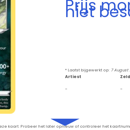
Prijs m
niet be
* Laatst bijgewerkt op:
7 August
Artiest
Zel
-
-
ze kaart. Probeer het later opnieuw of controleer het kaartnu