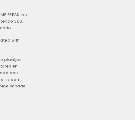
ME FREAK inc.
ntendo 3DS,
tendo.
iated with
e plaatjes
tures en
eerd aan
er is een
enige schade.