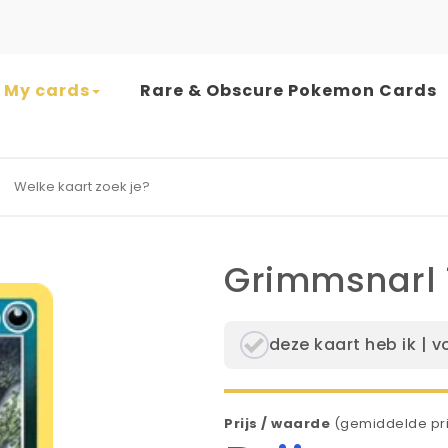
My cards
Rare & Obscure Pokemon Cards
earch for:
Grimmsnarl 
deze kaart heb ik | v
Prijs / waarde
(gemiddelde pri