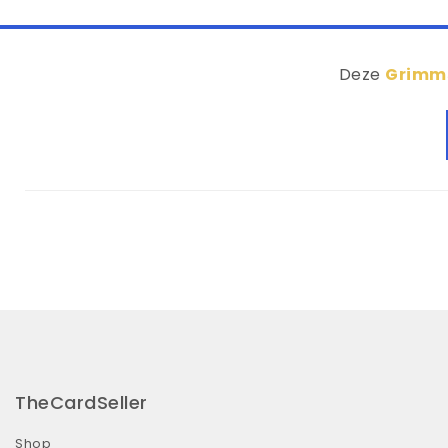
Deze
Grimms
TheCardSeller
Shop