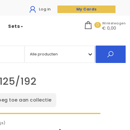
Log in
My Cards
Winkelwagen
0
Sets
€ 0,00
125/192
oeg toe aan collectie
js)