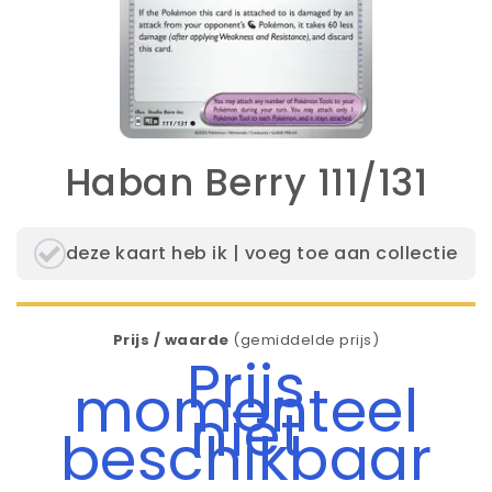
Haban Berry 111/131
deze kaart heb ik | voeg toe aan collectie
Prijs / waarde
(gemiddelde prijs)
Prijs
momenteel
niet
beschikbaar