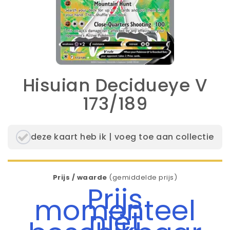
Hisuian Decidueye V
173/189
deze kaart heb ik | voeg toe aan collectie
Prijs / waarde
(gemiddelde prijs)
Prijs
momenteel
niet