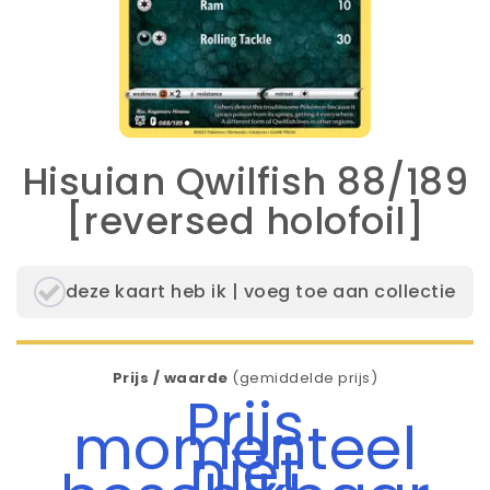
Hisuian Qwilfish 88/189
[reversed holofoil]
deze kaart heb ik | voeg toe aan collectie
Prijs / waarde
(gemiddelde prijs)
Prijs
momenteel
niet