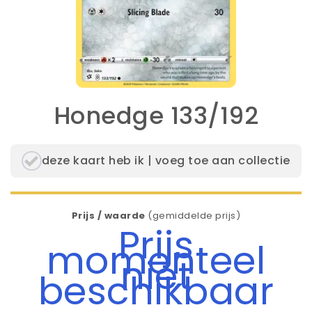
Honedge 133/192
deze kaart heb ik | voeg toe aan collectie
Prijs / waarde
(gemiddelde prijs)
Prijs
momenteel
niet
beschikbaar