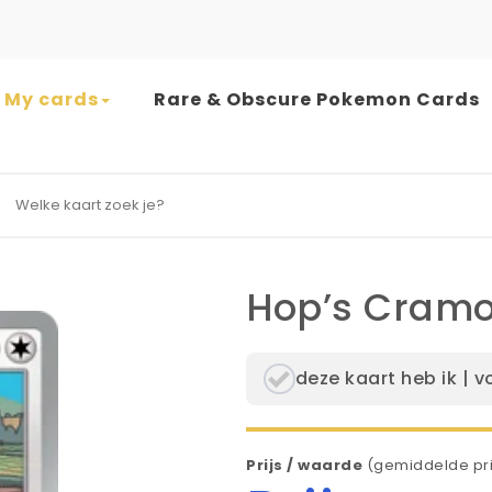
My cards
Rare & Obscure Pokemon Cards
earch for:
Hop’s Cramo
deze kaart heb ik | v
Prijs / waarde
(gemiddelde pri