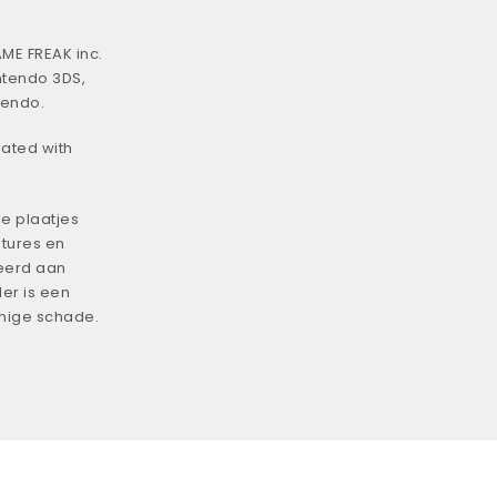
ME FREAK inc.
ntendo 3DS,
tendo.
iated with
e plaatjes
tures en
eerd aan
er is een
enige schade.