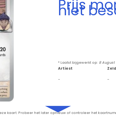
Prijs m
niet be
* Laatst bijgewerkt op:
8 August
Artiest
Zel
-
-
ze kaart. Probeer het later opnieuw of controleer het kaartnu