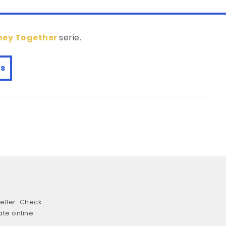
ney Together
serie.
s
eller. Check
ate online