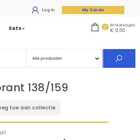
Log in
My Cards
Winkelwagen
0
Sets
€ 0,00
rant 138/159
oeg toe aan collectie
js)