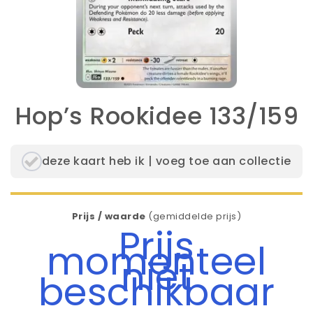
Hop’s Rookidee 133/159
deze kaart heb ik | voeg toe aan collectie
Prijs / waarde
(gemiddelde prijs)
Prijs
momenteel
niet
beschikbaar