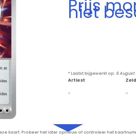
Prijs m
niet be
* Laatst bijgewerkt op:
6 August
Artiest
Zel
-
-
ze kaart. Probeer het later opnieuw of controleer het kaartnu