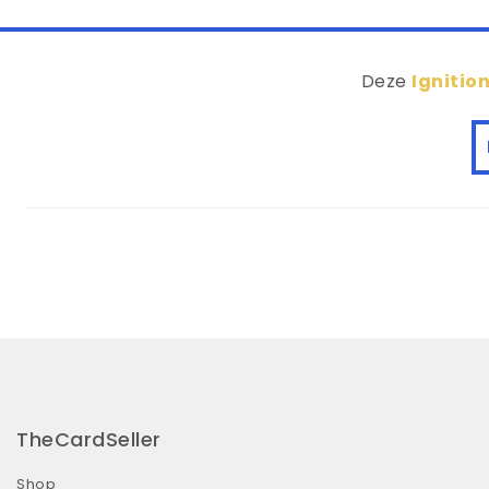
Deze
Ignitio
TheCardSeller
Shop