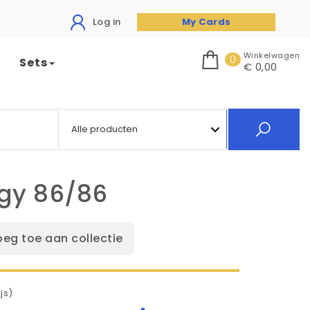
Log in
My Cards
Winkelwagen
0
Sets
€ 0,00
rgy 86/86
oeg toe aan collectie
js)