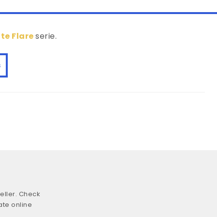
te Flare
serie.
s
eller. Check
ate online