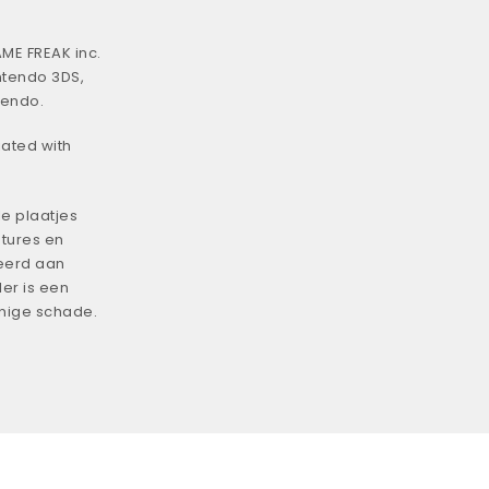
ME FREAK inc.
ntendo 3DS,
tendo.
iated with
e plaatjes
tures en
eerd aan
er is een
enige schade.