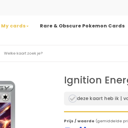
My cards
Rare & Obscure Pokemon Cards
earch for:
Ignition Ene
deze kaart heb ik | v
Prijs / waarde
(gemiddelde pri