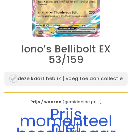
Iono’s Bellibolt EX
53/159
deze kaart heb ik | voeg toe aan collectie
Prijs / waarde
(gemiddelde prijs)
Prijs
momenteel
niet