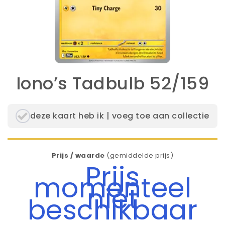
Iono’s Tadbulb 52/159
deze kaart heb ik | voeg toe aan collectie
Prijs / waarde
(gemiddelde prijs)
Prijs
momenteel
niet
beschikbaar