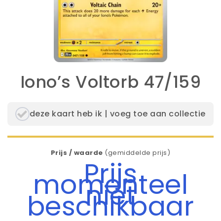
Iono’s Voltorb 47/159
deze kaart heb ik | voeg toe aan collectie
Prijs / waarde
(gemiddelde prijs)
Prijs
momenteel
niet
beschikbaar