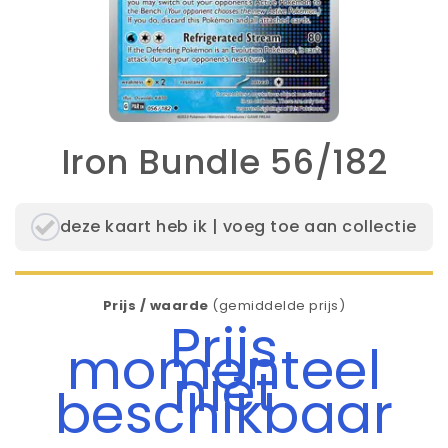
Iron Bundle 56/182
deze kaart heb ik | voeg toe aan collectie
Prijs / waarde
(gemiddelde prijs)
Prijs
momenteel
niet
beschikbaar