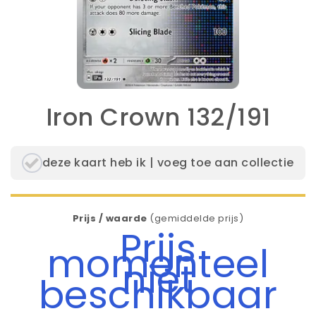
Iron Crown 132/191
deze kaart heb ik | voeg toe aan collectie
Prijs / waarde
(gemiddelde prijs)
Prijs
momenteel
niet
beschikbaar