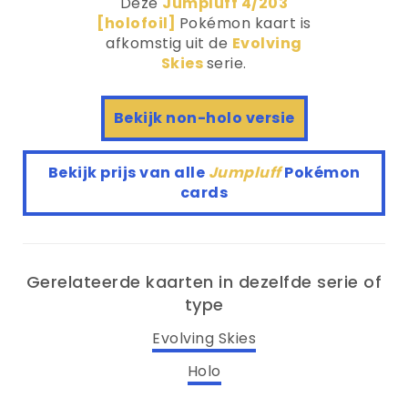
Deze
Jumpluff 4/203
[holofoil]
Pokémon kaart is
afkomstig uit de
Evolving
Skies
serie.
Bekijk non-holo versie
Bekijk prijs van alle
Jumpluff
Pokémon
cards
Gerelateerde kaarten in dezelfde serie of
type
Evolving Skies
Holo