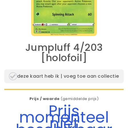
Jumpluff 4/203
[holofoil]
deze kaart heb ik | voeg toe aan collectie
Prijs / waarde
(gemiddelde prijs)
Prijs
momenteel
niet