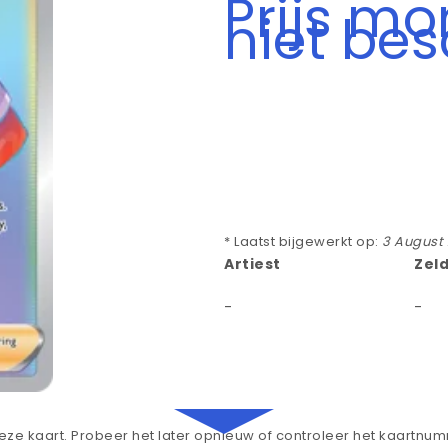
Prijs m
niet be
* Laatst bijgewerkt op:
3 August
Artiest
Zel
-
-
ze kaart. Probeer het later opnieuw of controleer het kaartnu