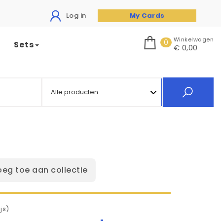
Log in
My Cards
Winkelwagen
0
Sets
€ 0,00
oeg toe aan collectie
js)