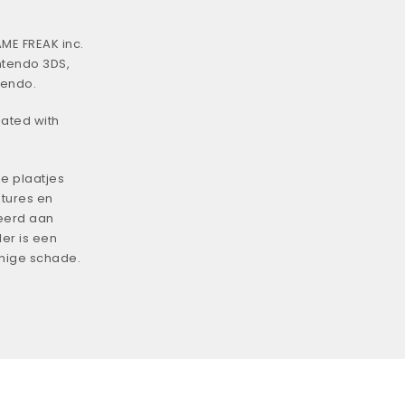
ME FREAK inc.
ntendo 3DS,
tendo.
iated with
e plaatjes
tures en
eerd aan
er is een
enige schade.