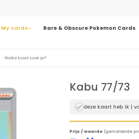
My cards
Rare & Obscure Pokemon Cards
earch for:
Kabu 77/73
deze kaart heb ik | v
Prijs / waarde
(gemiddelde pri