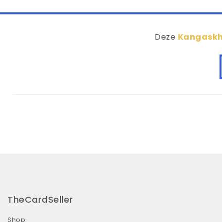
Deze
Kangaskh
TheCardSeller
Shop