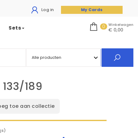
Log in
My Cards
Winkelwagen
0
Sets
€ 0,00
133/189
oeg toe aan collectie
js)