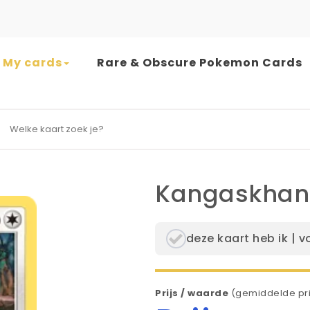
My cards
Rare & Obscure Pokemon Cards
earch for:
Kangaskhan 
deze kaart heb ik | v
Prijs / waarde
(gemiddelde pri