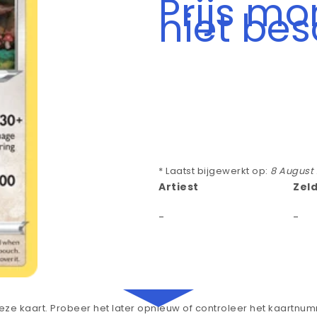
Prijs m
niet be
* Laatst bijgewerkt op:
8 August
Artiest
Zel
-
-
ze kaart. Probeer het later opnieuw of controleer het kaartnu