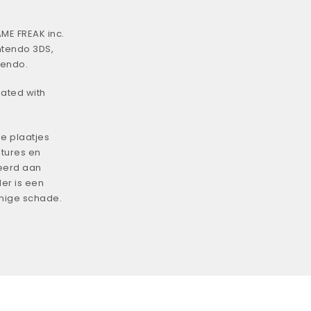
ME FREAK inc.
ntendo 3DS,
tendo.
iated with
e plaatjes
tures en
eerd aan
er is een
enige schade.