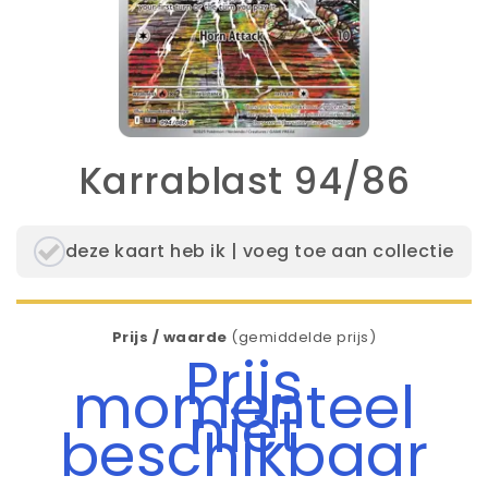
Karrablast 94/86
deze kaart heb ik | voeg toe aan collectie
Prijs / waarde
(gemiddelde prijs)
Prijs
momenteel
niet
beschikbaar