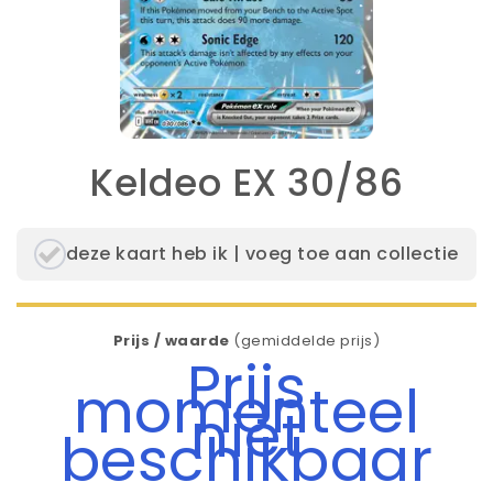
Keldeo EX 30/86
deze kaart heb ik | voeg toe aan collectie
Prijs / waarde
(gemiddelde prijs)
Prijs
momenteel
niet
beschikbaar