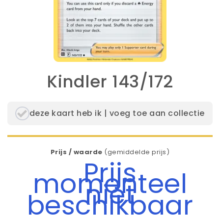
Kindler 143/172
deze kaart heb ik | voeg toe aan collectie
Prijs / waarde
(gemiddelde prijs)
Prijs
momenteel
niet
beschikbaar