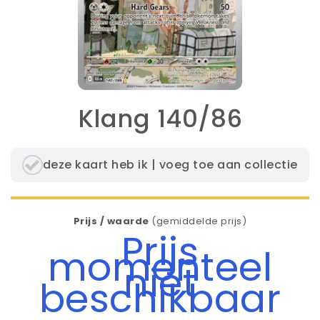
Klang 140/86
deze kaart heb ik | voeg toe aan collectie
Prijs / waarde
(gemiddelde prijs)
Prijs
momenteel
niet
beschikbaar