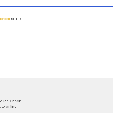
Fates
serie.
eller. Check
ate online