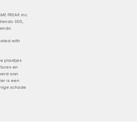
ME FREAK inc.
ntendo 3DS,
tendo.
iated with
e plaatjes
tures en
eerd aan
er is een
enige schade.