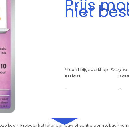
Prijs m
niet be
* Laatst bijgewerkt op:
7 August
Artiest
Zel
-
-
ze kaart. Probeer het later opnieuw of controleer het kaartnu