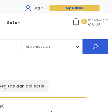
Log in
My Cards
Winkelwagen
0
Sets
€ 0,00
oeg toe aan collectie
js)