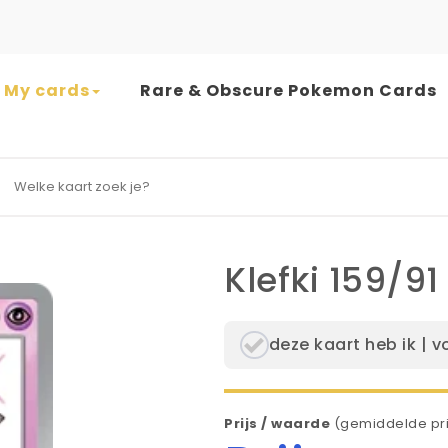
My cards
Rare & Obscure Pokemon Cards
earch for:
Klefki 159/91
deze kaart heb ik | v
Prijs / waarde
(gemiddelde pri