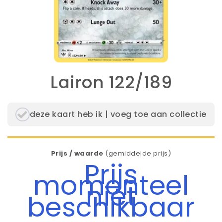
Lairon 122/189
deze kaart heb ik | voeg toe aan collectie
Prijs / waarde
(gemiddelde prijs)
Prijs
momenteel
niet
beschikbaar