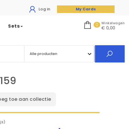
Log in
My Cards
Winkelwagen
0
Sets
€ 0,00
/159
oeg toe aan collectie
js)