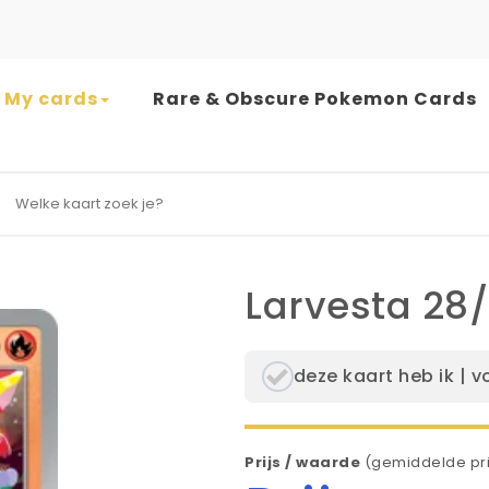
My cards
Rare & Obscure Pokemon Cards
earch for:
Larvesta 28
deze kaart heb ik | v
Prijs / waarde
(gemiddelde pri