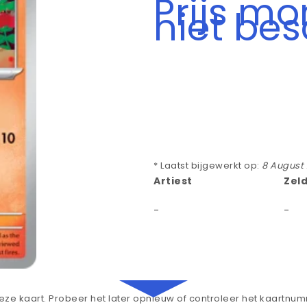
Prijs m
niet be
* Laatst bijgewerkt op:
8 August
Artiest
Zel
-
-
ze kaart. Probeer het later opnieuw of controleer het kaartnu