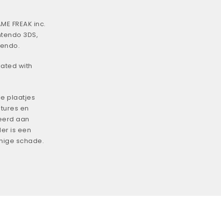
ME FREAK inc.
ntendo 3DS,
tendo.
iated with
e plaatjes
tures en
eerd aan
er is een
enige schade.