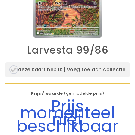
Larvesta 99/86
deze kaart heb ik | voeg toe aan collectie
Prijs / waarde
(gemiddelde prijs)
Prijs
momenteel
niet
beschikbaar