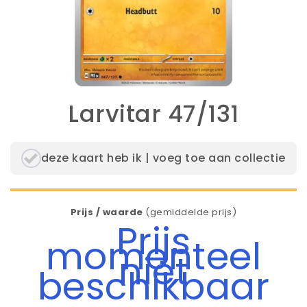
Larvitar 47/131
deze kaart heb ik | voeg toe aan collectie
Prijs / waarde
(gemiddelde prijs)
Prijs
momenteel
niet
beschikbaar