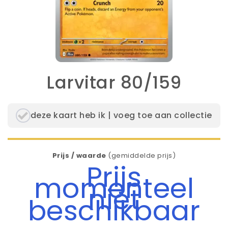
Larvitar 80/159
deze kaart heb ik | voeg toe aan collectie
Prijs / waarde
(gemiddelde prijs)
Prijs
momenteel
niet
beschikbaar