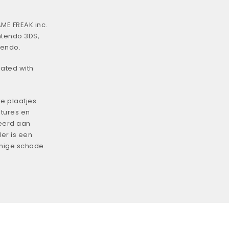
ME FREAK inc.
ntendo 3DS,
tendo.
iated with
e plaatjes
tures en
eerd aan
er is een
enige schade.