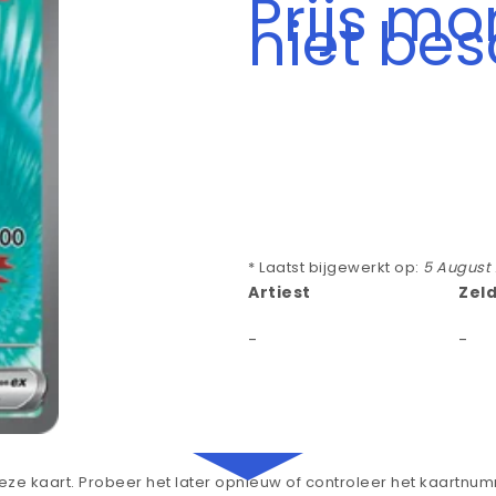
Prijs m
niet be
* Laatst bijgewerkt op:
5 August
Artiest
Zel
-
-
ze kaart. Probeer het later opnieuw of controleer het kaartnu