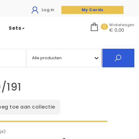
Log in
My Cards
Winkelwagen
0
Sets
€ 0,00
/191
oeg toe aan collectie
js)