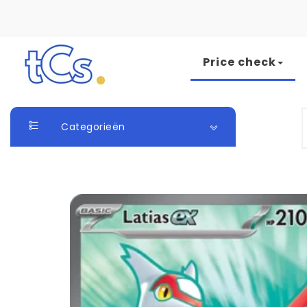
Skip to content
Price check
The Card Seller
S
Categorieën