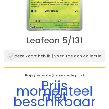
Leafeon 5/131
deze kaart heb ik | voeg toe aan collectie
Prijs / waarde
(gemiddelde prijs)
Prijs
momenteel
niet
beschikbaar