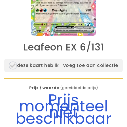
Leafeon EX 6/131
deze kaart heb ik | voeg toe aan collectie
Prijs / waarde
(gemiddelde prijs)
Prijs
momenteel
niet
beschikbaar