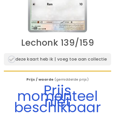
Lechonk 139/159
deze kaart heb ik | voeg toe aan collectie
Prijs / waarde
(gemiddelde prijs)
Prijs
momenteel
niet
beschikbaar