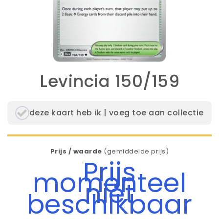
Levincia 150/159
deze kaart heb ik | voeg toe aan collectie
Prijs / waarde
(gemiddelde prijs)
Prijs
momenteel
niet
beschikbaar