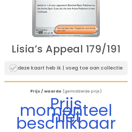
Lisia’s Appeal 179/191
deze kaart heb ik | voeg toe aan collectie
Prijs / waarde
(gemiddelde prijs)
Prijs
momenteel
niet
beschikbaar