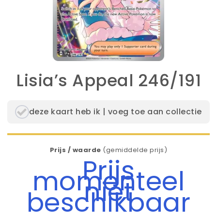
Lisia’s Appeal 246/191
deze kaart heb ik | voeg toe aan collectie
Prijs / waarde
(gemiddelde prijs)
Prijs
momenteel
niet
beschikbaar