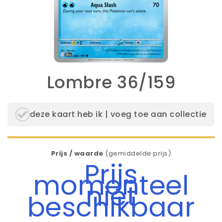
Lombre 36/159
deze kaart heb ik | voeg toe aan collectie
Prijs / waarde
(gemiddelde prijs)
Prijs
momenteel
niet
beschikbaar