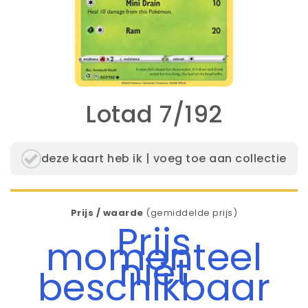
Lotad 7/192
deze kaart heb ik | voeg toe aan collectie
Prijs / waarde
(gemiddelde prijs)
Prijs
momenteel
niet
beschikbaar