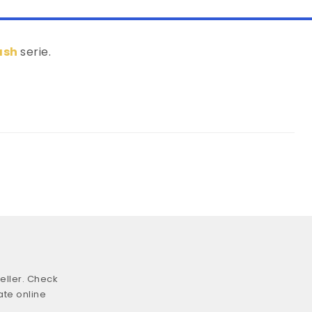
ash
serie.
eller. Check
ate online