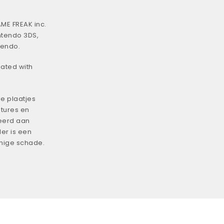
ME FREAK inc.
ntendo 3DS,
tendo.
iated with
e plaatjes
tures en
eerd aan
er is een
enige schade.