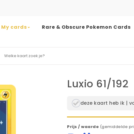
My cards
Rare & Obscure Pokemon Cards
earch for:
Luxio 61/192
deze kaart heb ik | v
Prijs / waarde
(gemiddelde pri