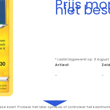
Prijs m
niet be
* Laatst bijgewerkt op:
6 August
Artiest
Zel
-
-
ze kaart. Probeer het later opnieuw of controleer het kaartnu