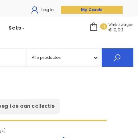
Log in
My Cards
Winkelwagen
0
Sets
€ 0,00
oeg toe aan collectie
js)