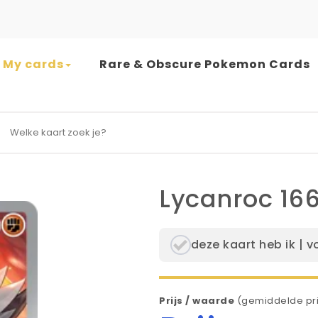
My cards
Rare & Obscure Pokemon Cards
earch for:
Lycanroc 16
deze kaart heb ik | v
Prijs / waarde
(gemiddelde pri