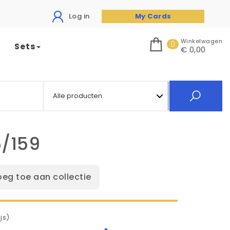
Log in
My Cards
Winkelwagen
0
Sets
€ 0,00
6/159
oeg toe aan collectie
js)