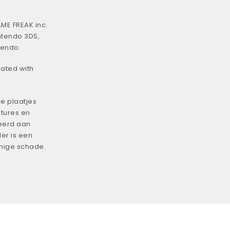
ME FREAK inc.
ntendo 3DS,
tendo.
iated with
e plaatjes
tures en
eerd aan
er is een
enige schade.