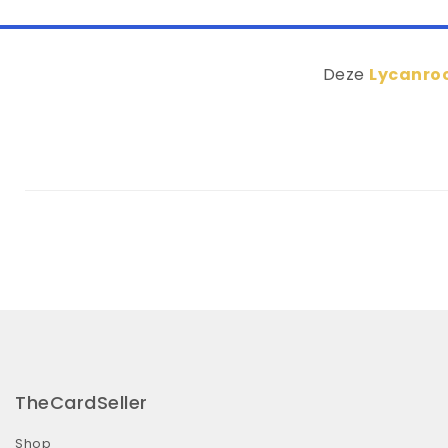
Deze
Lycanroc
TheCardSeller
Shop