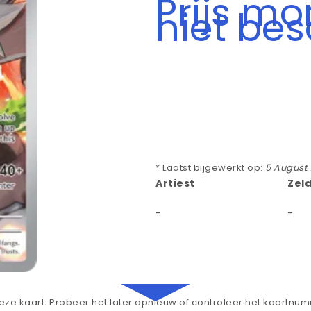
Prijs m
niet be
* Laatst bijgewerkt op:
5 August
Artiest
Zel
-
-
ze kaart. Probeer het later opnieuw of controleer het kaartnu