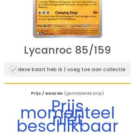
Lycanroc 85/159
deze kaart heb ik | voeg toe aan collectie
Prijs / waarde
(gemiddelde prijs)
Prijs
momenteel
niet
beschikbaar