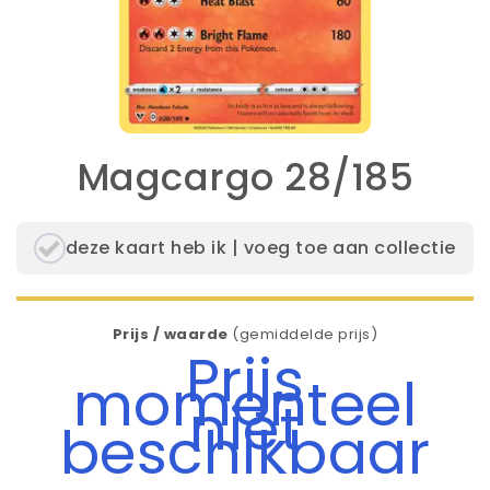
Magcargo 28/185
deze kaart heb ik | voeg toe aan collectie
Prijs / waarde
(gemiddelde prijs)
Prijs
momenteel
niet
beschikbaar