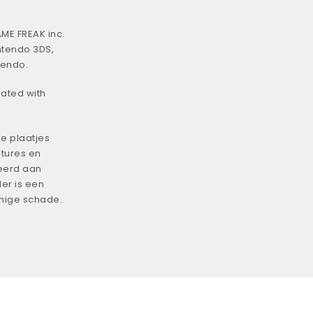
ME FREAK inc.
ntendo 3DS,
tendo.
iated with
e plaatjes
tures en
eerd aan
er is een
enige schade.