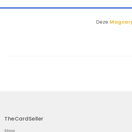
Deze
Magcarg
TheCardSeller
Shop