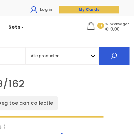
Log in
My Cards
Winkelwagen
0
Sets
€ 0,00
9/162
oeg toe aan collectie
js)