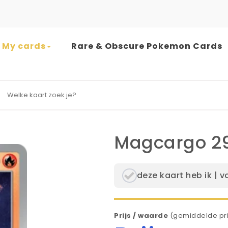
My cards
Rare & Obscure Pokemon Cards
earch for:
Magcargo 2
deze kaart heb ik | v
Prijs / waarde
(gemiddelde pri