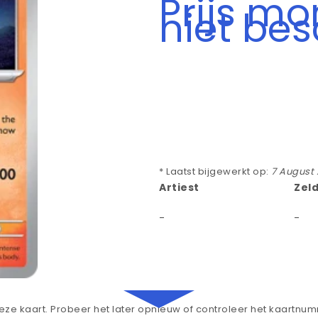
Prijs m
niet be
* Laatst bijgewerkt op:
7 August
Artiest
Zel
-
-
ze kaart. Probeer het later opnieuw of controleer het kaartnu