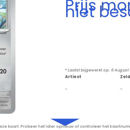
Prijs m
niet be
* Laatst bijgewerkt op:
6 August
Artiest
Zel
-
-
ze kaart. Probeer het later opnieuw of controleer het kaartnu