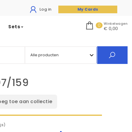
Log in
My Cards
Winkelwagen
0
Sets
€ 0,00
7/159
oeg toe aan collectie
js)