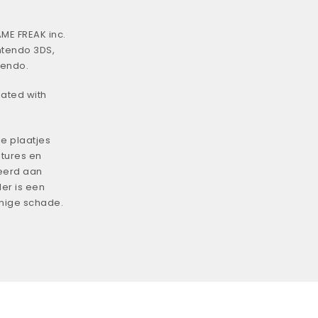
ME FREAK inc.
ntendo 3DS,
tendo.
iated with
e plaatjes
tures en
eerd aan
er is een
enige schade.