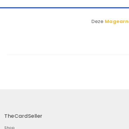
Deze
Magearna
TheCardSeller
Shop