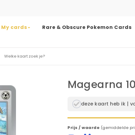
My cards
Rare & Obscure Pokemon Cards
earch for:
Magearna 10
deze kaart heb ik | v
Prijs / waarde
(gemiddelde pri