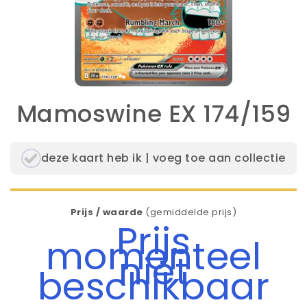
Mamoswine EX 174/159
deze kaart heb ik | voeg toe aan collectie
Prijs / waarde
(gemiddelde prijs)
Prijs
momenteel
niet
beschikbaar