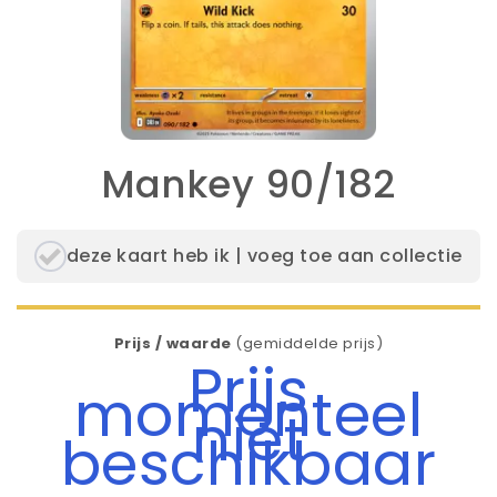
Mankey 90/182
deze kaart heb ik | voeg toe aan collectie
Prijs / waarde
(gemiddelde prijs)
Prijs
momenteel
niet
beschikbaar