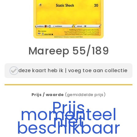
Mareep 55/189
deze kaart heb ik | voeg toe aan collectie
Prijs / waarde
(gemiddelde prijs)
Prijs
momenteel
niet
beschikbaar