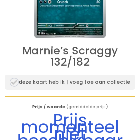
Marnie’s Scraggy
132/182
deze kaart heb ik | voeg toe aan collectie
Prijs / waarde
(gemiddelde prijs)
Prijs
momenteel
niet