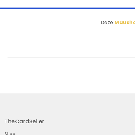
Deze
Mausho
TheCardSeller
Shop