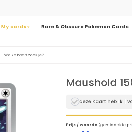
My cards
Rare & Obscure Pokemon Cards
earch for:
Maushold 15
deze kaart heb ik | v
Prijs / waarde
(gemiddelde pri