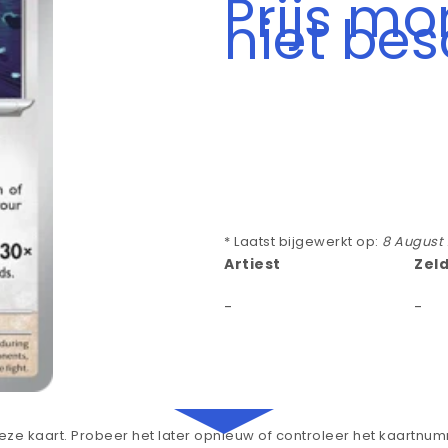
Prijs m
niet be
* Laatst bijgewerkt op:
8 August
Artiest
Zel
-
-
ze kaart. Probeer het later opnieuw of controleer het kaartnu