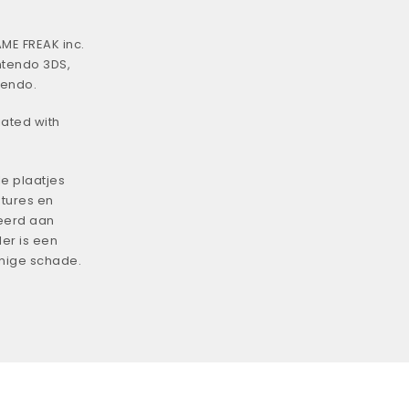
ME FREAK inc.
ntendo 3DS,
tendo.
iated with
e plaatjes
tures en
eerd aan
er is een
enige schade.