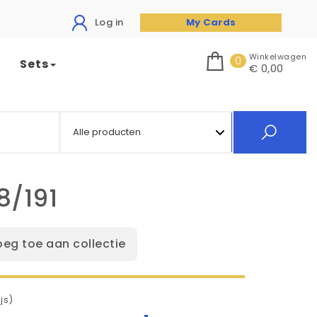
Log in
My Cards
Winkelwagen
0
Sets
€ 0,00
8/191
oeg toe aan collectie
js)