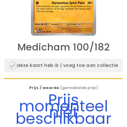
Medicham 100/182
deze kaart heb ik | voeg toe aan collectie
Prijs / waarde
(gemiddelde prijs)
Prijs
momenteel
niet
beschikbaar