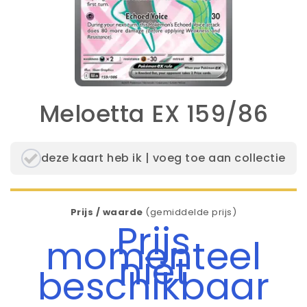
Meloetta EX 159/86
deze kaart heb ik | voeg toe aan collectie
Prijs / waarde
(gemiddelde prijs)
Prijs
momenteel
niet
beschikbaar